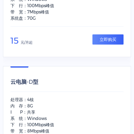
下 行：100Mbps峰值
带 宽：7Mbps峰值
系统盘：70G
15
立即购买
元/月起
云电脑-D型
处理器：4核
内 存：8G
I P：共享
系 统：Windows
下 行：100Mbps峰值
带 宽：8Mbps峰值