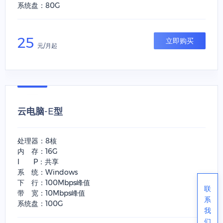
系统盘：80G
25
立即购买
元/月起
云电脑-E型
处理器：8核
内 存：16G
I P：共享
系 统：Windows
下 行：100Mbps峰值
联
带 宽：10Mbps峰值
系
系统盘：100G
我
们